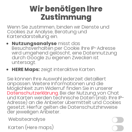
Wir benötigen Ihre
07:30 - 18:30
Zustimmung
Wenn Sie zustimmen, binden wir Dienste und
Cookies zur Analyse, Beratung und
Kartendarstellung ein.
Nutzungsanalyse
misst das
Unsere Serviceleistungen
Besuchsverhalten per Cookie. Ihre IP-Adresse
wird umgehend gelöscht, eine Datennutzung
durch Google zu eigenen Zwecken ist
untersagt.
Unsere Apotheke bietet eine Vielzahl von
HERE Maps:
zeigt interaktive Karten.
Serviceleistungen rund um Ihre Gesundheit.
Sie können Ihre Auswahl jederzeit detailliert
anpassen. Weitere Informationen und die
Möglichkeit zum Widerruf finden Sie in unserer
Datenschutzerklärung
. Bei der Nutzung von Chat
und Karten werden technische Daten (insb. Ihre IP-
Adresse) an die Anbieter übermittelt und Cookies
gesetzt. Hierfür gelten die Datenschutzhinweise
der jeweiligen Anbieter.
Schwerpunkte
Websiteanalyse
Karten (Here maps)