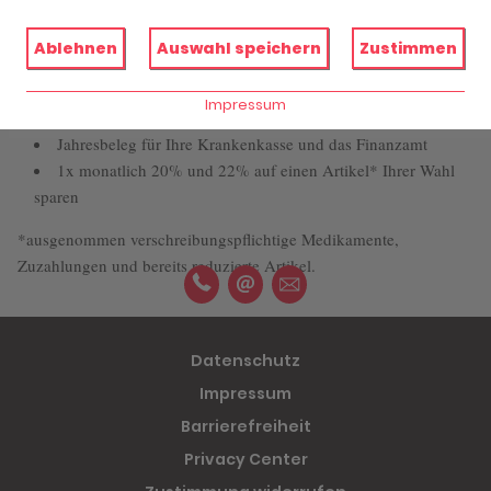
Ablehnen
Auswahl speichern
Zustimmen
Überprüfung von Neben- und Wechselwirkungen
Impressum
immer Ihr Medikament am Lager
Jahresbeleg für Ihre Krankenkasse und das Finanzamt
1x monatlich 20% und 22% auf einen Artikel* Ihrer Wahl
sparen
*ausgenommen verschreibungspflichtige Medikamente,
Zuzahlungen und bereits reduzierte Artikel.
Datenschutz
Impressum
Barrierefreiheit
Privacy Center